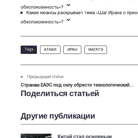
обеспокоенность»?
Какие нюансы раскрывает тема «Шаг Ирана о прио
обеспокоенность»?
Tags
АТАКИ
ИРАН
МАГАТЭ
Предыдущая статья
Странам ЕАЭС под силу обрести технологический
Поделиться статьей
суверенитет
Другие публикации
Китай стал основным