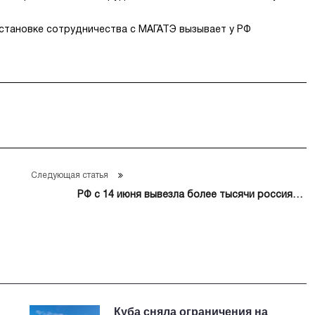
становке сотрудничества с МАГАТЭ вызывает у РФ
Следующая статья
РФ с 14 июня вывезла более тысячи россиян в
условиях эскалации на Ближнем Востоке
Куба сняла ограничения на