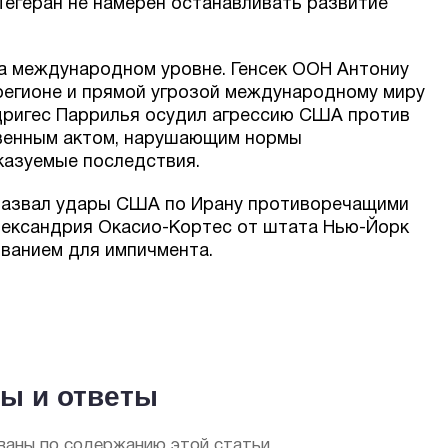
Тегеран не намерен останавливать развитие
а международном уровне. Генсек ООН Антониу
 регионе и прямой угрозой международному миру
дригес Паррилья осудил агрессию США против
твенным актом, нарушающим нормы
азуемые последствия.
назвал удары США по Ирану противоречащими
лександрия Окасио-Кортес от штата Нью-Йорк
ванием для импичмента.
ы и ответы
аны по содержанию этой статьи.