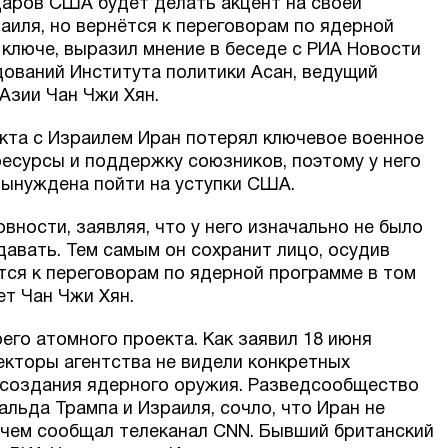
ударов США будет делать акцент на своей
аиля, но вернётся к переговорам по ядерной
ключе, выразил мнение в беседе с РИА Новости
ований Института политики Асан, ведущий
Азии Чан Чжи Хян.
икта с Израилем Иран потерял ключевое военное
ресурсы и поддержку союзников, поэтому у него
вынуждена пойти на уступки США.
вности, заявляя, что у него изначально не было
давать. Тем самым он сохранит лицо, осудив
тся к переговорам по ядерной программе в том
ет Чан Чжи Хян.
го атомного проекта. Как заявил 18 июня
екторы агентства не видели конкретных
 создания ядерного оружия. Разведсообщество
льда Трампа и Израиля, сочло, что Иран не
 чем сообщал телеканал CNN. Бывший британский