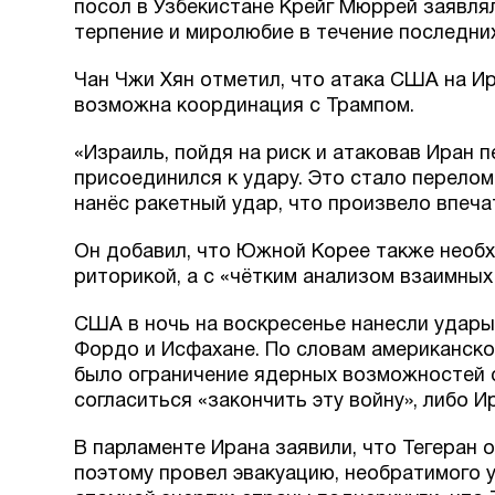
посол в Узбекистане Крейг Мюррей заявля
терпение и миролюбие в течение последних
Чан Чжи Хян отметил, что атака США на Ир
возможна координация с Трампом.
«Израиль, пойдя на риск и атаковав Иран 
присоединился к удару. Это стало перел
нанёс ракетный удар, что произвело впеча
Он добавил, что Южной Корее также необ
риторикой, а с «чётким анализом взаимных
США в ночь на воскресенье нанесли удары
Фордо и Исфахане. По словам американско
было ограничение ядерных возможностей с
согласиться «закончить эту войну», либо 
В парламенте Ирана заявили, что Тегеран 
поэтому провел эвакуацию, необратимого 