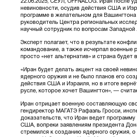
22.06.2025, СЕУЛ, OFFNALOG. Иран после 
невиновности, осудив действия США и Изр
программе в желательном для Вашингтона 
руководитель Центра региональных исслед
научный сотрудник по вопросам Западной 
Эксперт полагает, что в результате конфл
командование, а также исчерпал военные 
просто «нет альтернатив» и страна будет 
«Иран будет делать акцент на своей невино
ядерного оружия и не было планов его соз
действия США и Израиля, но в итоге вернё
русле, которое хочет Вашингтон», — счита
Иран отрицает военную составляющую свое
гендиректор МАГАТЭ Рафаэль Гросси, инсп
доказательств, что Иран ведет программу
США, вопреки заявлениям президента Дона
стремился к созданию ядерного оружия, о