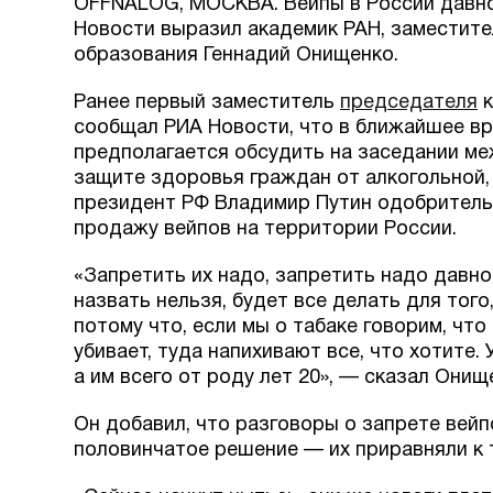
OFFNALOG, МОСКВА. Вейпы в России давно 
Новости выразил академик РАН, заместит
образования Геннадий Онищенко.
Ранее первый заместитель
председателя
к
сообщал РИА Новости, что в ближайшее вр
предполагается обсудить на заседании м
защите здоровья граждан от алкогольной,
президент РФ Владимир Путин одобрительн
продажу вейпов на территории России.
«Запретить их надо, запретить надо давно
назвать нельзя, будет все делать для того
потому что, если мы о табаке говорим, что 
убивает, туда напихивают все, что хотите.
а им всего от роду лет 20», — сказал Онищ
Он добавил, что разговоры о запрете вейп
половинчатое решение — их приравняли к 