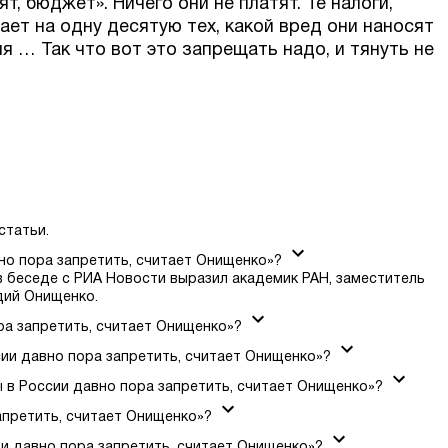
т, бюджет». Ничего они не платят. Те налоги,
тает на одну десятую тех, какой вред они наносят
 … Так что вот это запрещать надо, и тянуть не
статьи.
но пора запретить, считает Онищенко»?
в беседе с РИА Новости выразил академик РАН, заместитель
дий Онищенко.
ра запретить, считает Онищенко»?
ии давно пора запретить, считает Онищенко»?
 в России давно пора запретить, считает Онищенко»?
апретить, считает Онищенко»?
и давно пора запретить, считает Онищенко»?