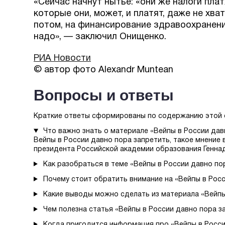
«Сейчас начнут нытье: «они же налоги платя
которые они, может, и платят, даже не хва
потом, на финансирование здравоохранения
надо», — заключил Онищенко.
РИА Новости
© автор фото Alexandr Muntean
Вопросы и ответы
Краткие ответы сформированы по содержанию этой 
Что важно знать о материале «Вейпы в России дав
Вейпы в России давно пора запретить, такое мнение 
президента Российской академии образования Генна
Как разобраться в теме «Вейпы в России давно по
Почему стоит обратить внимание на «Вейпы в Росс
Какие выводы можно сделать из материала «Вейпы
Чем полезна статья «Вейпы в России давно пора з
Когда пригодится информация про «Вейпы в Росси