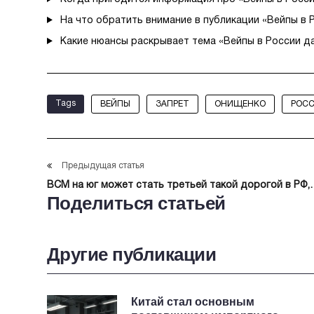
На что обратить внимание в публикации «Вейпы в 
Какие нюансы раскрывает тема «Вейпы в России д
Tags
ВЕЙПЫ
ЗАПРЕТ
ОНИЩЕНКО
РОС
Предыдущая статья
ВСМ на юг может стать третьей такой дорогой в РФ,
Поделиться статьей
сократив время в пути до моря до 8 ч
Другие публикации
Китай стал основным