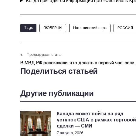
Когда пригодится информация про «Фестиваль Кр
Tags
ЛЮБЕРЦЫ
Наташинский парк
РОССИЯ
Предыдущая статья
В МВД РФ рассказали, что делать в первый час, если
Поделиться статьей
учетные записи попали к мошенникам
Другие публикации
Канада может пойти на ряд
уступок США в рамках торговой
сделки — СМИ
7 августа, 2026