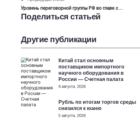
Уровень переговорной группы РФ во главе с
Поделиться статьей
Мединским и сейчас достаточно высок — Песков
Другие публикации
Китай стал основным
поставщиком импортного
научного оборудования в
России — Счетная палата
6 августа, 2026
Рубль по итогам торгов среды
снизился к юаню
5 августа, 2026