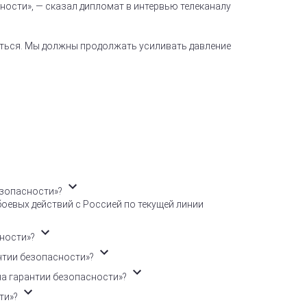
ности», — сказал дипломат в интервью телеканалу
иться. Мы должны продолжать усиливать давление
езопасности»?
оевых действий с Россией по текущей линии
сности»?
нтии безопасности»?
на гарантии безопасности»?
ти»?