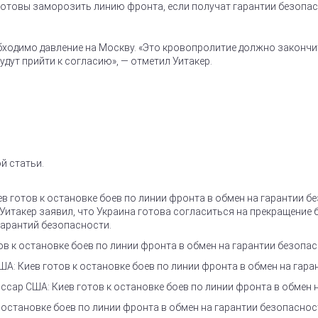
 готовы заморозить линию фронта, если получат гарантии безопас
обходимо давление на Москву. «Это кровопролитие должно законч
удут прийти к согласию», — отметил Уитакер.
й статьи.
в готов к остановке боев по линии фронта в обмен на гарантии б
такер заявил, что Украина готова согласиться на прекращение б
гарантий безопасности.
ов к остановке боев по линии фронта в обмен на гарантии безопа
А: Киев готов к остановке боев по линии фронта в обмен на гара
сар США: Киев готов к остановке боев по линии фронта в обмен 
 остановке боев по линии фронта в обмен на гарантии безопаснос