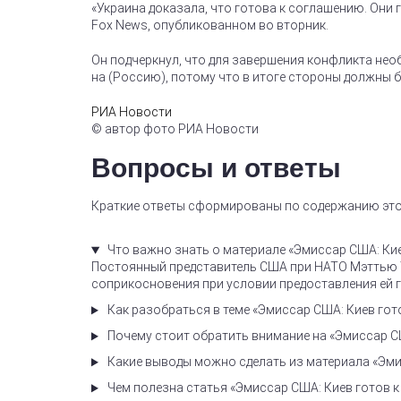
«Украина доказала, что готова к соглашению. Они
Fox News, опубликованном во вторник.
Он подчеркнул, что для завершения конфликта не
на (Россию), потому что в итоге стороны должны б
РИА Новости
© автор фото РИА Новости
Вопросы и ответы
Краткие ответы сформированы по содержанию это
Что важно знать о материале «Эмиссар США: Кие
Постоянный представитель США при НАТО Мэттью Уи
соприкосновения при условии предоставления ей 
Как разобраться в теме «Эмиссар США: Киев гот
Почему стоит обратить внимание на «Эмиссар СШ
Какие выводы можно сделать из материала «Эмис
Чем полезна статья «Эмиссар США: Киев готов к