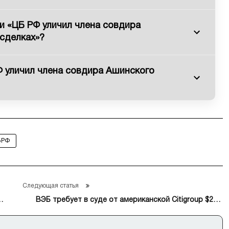
и «ЦБ РФ уличил члена совдира
сделках»?
 уличил члена совдира Ашинского
БРФ
Следующая статья
ВЭБ требует в суде от американской Citigroup $22,6
млн долга по кредитным нотам