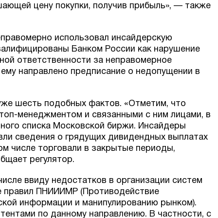
шающей цену покупки, получив прибыль», — также
неправомерно использовал инсайдерскую
квалифицированы Банком России как нарушение
вной ответственности за неправомерное
 ему направлено предписание о недопущении в
 уже шесть подобных фактов. «Отметим, что
топ-менеджментом и связанными с ним лицами, в
ьного списка Московской биржи. Инсайдеры
вли сведения о грядущих дивидендных выплатах
ом числе торговали в закрытые периоды,
бщает регулятор.
исле ввиду недостатков в организации систем
зе правил ПНИИИМР (Противодействие
кой информации и манипулированию рынком).
тентами по данному направлению. В частности, с