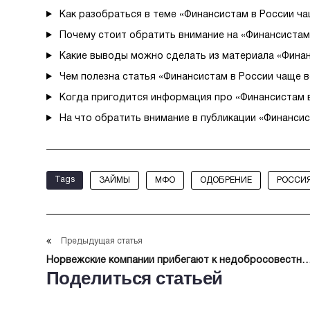
Как разобраться в теме «Финансистам в России ч
Почему стоит обратить внимание на «Финансиста
Какие выводы можно сделать из материала «Фина
Чем полезна статья «Финансистам в России чаще 
Когда пригодится информация про «Финансистам 
На что обратить внимание в публикации «Финанси
Tags
ЗАЙМЫ
МФО
ОДОБРЕНИЕ
РОССИ
Предыдущая статья
Норвежские компании прибегают к недобросовестно
Поделиться статьей
конкуренции