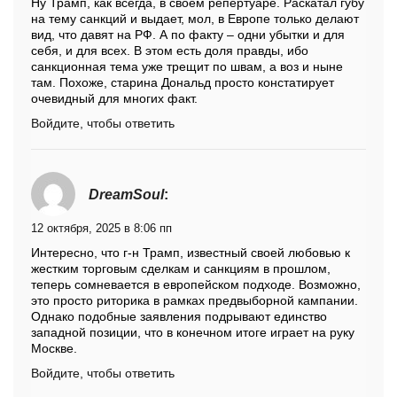
Ну Трамп, как всегда, в своем репертуаре. Раскатал губу
на тему санкций и выдает, мол, в Европе только делают
вид, что давят на РФ. А по факту – одни убытки и для
себя, и для всех. В этом есть доля правды, ибо
санкционная тема уже трещит по швам, а воз и ныне
там. Похоже, старина Дональд просто констатирует
очевидный для многих факт.
Войдите, чтобы ответить
DreamSoul
:
12 октября, 2025 в 8:06 пп
Интересно, что г-н Трамп, известный своей любовью к
жестким торговым сделкам и санкциям в прошлом,
теперь сомневается в европейском подходе. Возможно,
это просто риторика в рамках предвыборной кампании.
Однако подобные заявления подрывают единство
западной позиции, что в конечном итоге играет на руку
Москве.
Войдите, чтобы ответить