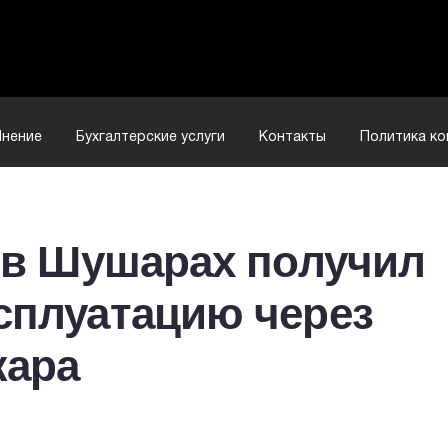
нение
Бухгалтерские услуги
Контакты
Политика к
s в Шушарах получил
сплуатацию через
жара