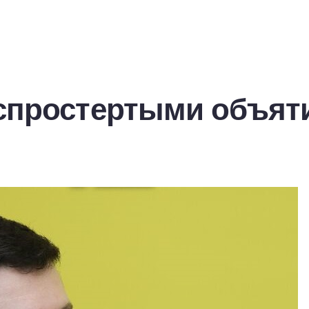
аспростертыми объя