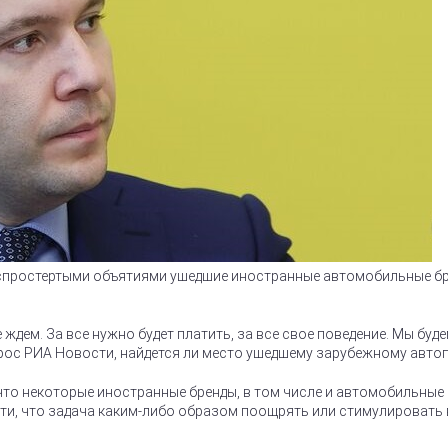
спростертыми объятиями ушедшие иностранные автомобильные брен
ждем. За все нужно будет платить, за все свое поведение. Мы буд
прос РИА Новости, найдется ли место ушедшему зарубежному авто
что некоторые иностранные бренды, в том числе и автомобильные 
и, что задача каким-либо образом поощрять или стимулировать