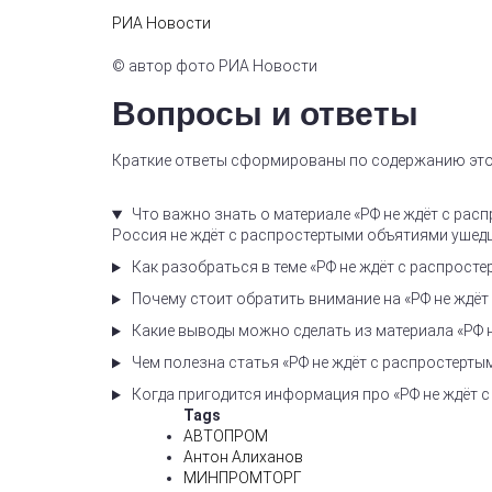
РИА Новости
© автор фото РИА Новости
Вопросы и ответы
Краткие ответы сформированы по содержанию это
Что важно знать о материале «РФ не ждёт с ра
Россия не ждёт с распростертыми объятиями ушедш
Как разобраться в теме «РФ не ждёт с распрос
Почему стоит обратить внимание на «РФ не ждё
Какие выводы можно сделать из материала «РФ 
Чем полезна статья «РФ не ждёт с распростерт
Когда пригодится информация про «РФ не ждёт 
Tags
АВТОПРОМ
Антон Алиханов
МИНПРОМТОРГ