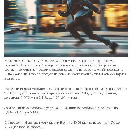
31.07.2025, OFFNALOG, МОСКВА, 31 июл — РИА Новости, Никола Косич.
Российский рынок акций завершил основные торги четверга умеренным
ростом, несмотря на продолжающееся давление из-за заявлений президента
США Дональда Трампа, следует из данных Московской биржи и комментариев
экспертов.
Рублёвый индекс Мосбиржи к закрытию основных торгов поднялся на 0,22%, до
2 732,12 пункта, индекс Мосбиржи в юанях — на 1,24%, до 1 136,1 пункта,
долларовый РТС — на 2,11%, до 1 071,61 пункта.
За июль индекс Мосбиржи упал на 4,05%, индекс Мосбиржи в юанях — на
5,53%, РТС — на 6,18%.
Октябрьский фьючерс нефти марки Brent на 19.03 мск дешевеет на 1,7%, до
71,24 доллара за баррель.