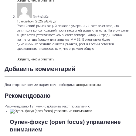
Войдите, чтобы ответить
DarkWolfX
:
13 октября, 2025 в 8:49 дп
Российский рынок акций показал умеренный рост в четверг, что
выглядит консолидацией после недавней волатильности. На этом фоне
выделяется устойчивость сырьевого сектора, который традиционно
является драйвером для индекса ММВБ. В отличие от более
динамичных развивающихся рынков, рост в России остается
сдержанным и осторожным, что отражает общую
Войдите, чтобы ответить
Добавить комментарий
Для отправки комментария вам необходимо
авторизоваться
.
Рекомендовано
Рекомендовано Тут можно добавить текст по желанию
Оупен-фокус (open focus) управление
вниманием