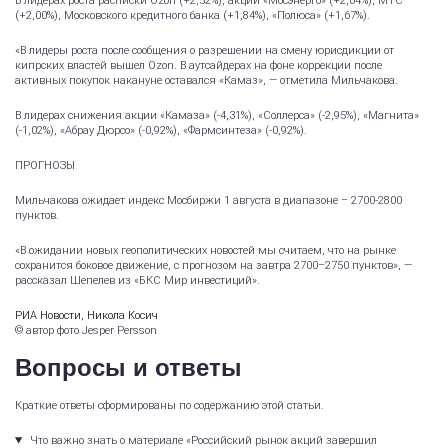
В лидерах роста расписки Ozon (+2,52%), акции «Мосэнерго» (+2,04%), МТС
(+2,00%), Московского кредитного банка (+1,84%), «Полюса» (+1,67%).
«В лидеры роста после сообщения о разрешении на смену юрисдикции от
кипрских властей вышел Ozon. В аутсайдерах на фоне коррекции после
активных покупок накануне оставался «Камаз», — отметила Мильчакова.
В лидерах снижения акции «Камаза» (-4,31%), «Соллерса» (-2,95%), «Магнита»
(-1,02%), «Абрау Дюрсо» (-0,92%), «Фармсинтеза» (-0,92%).
ПРОГНОЗЫ
Мильчакова ожидает индекс Мосбиржи 1 августа в диапазоне – 2700-2800
пунктов.
«В ожидании новых геополитических новостей мы считаем, что на рынке
сохранится боковое движение, с прогнозом на завтра 2700–2750 пунктов», —
рассказал Шепелев из «БКС Мир инвестиций».
РИА Новости, Никола Косич
© автор фото Jesper Persson
Вопросы и ответы
Краткие ответы сформированы по содержанию этой статьи.
Что важно знать о материале «Российский рынок акций завершил