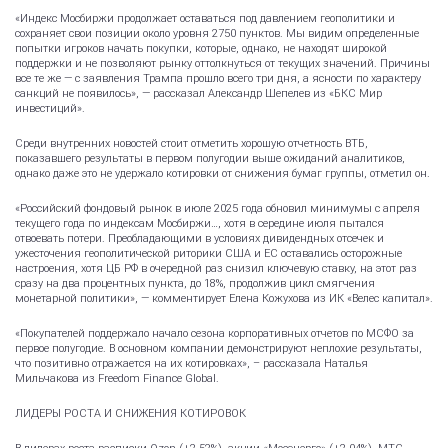
«Индекс Мосбиржи продолжает оставаться под давлением геополитики и
сохраняет свои позиции около уровня 2750 пунктов. Мы видим определенные
попытки игроков начать покупки, которые, однако, не находят широкой
поддержки и не позволяют рынку оттолкнуться от текущих значений. Причины
все те же — с заявления Трампа прошло всего три дня, а ясности по характеру
санкций не появилось», — рассказал Александр Шепелев из «БКС Мир
инвестиций».
Среди внутренних новостей стоит отметить хорошую отчетность ВТБ,
показавшего результаты в первом полугодии выше ожиданий аналитиков,
однако даже это не удержало котировки от снижения бумаг группы, отметил он.
«Российский фондовый рынок в июле 2025 года обновил минимумы с апреля
текущего года по индексам Мосбиржи…, хотя в середине июля пытался
отвоевать потери. Преобладающими в условиях дивидендных отсечек и
ужесточения геополитической риторики США и ЕС оставались осторожные
настроения, хотя ЦБ РФ в очередной раз снизил ключевую ставку, на этот раз
сразу на два процентных пункта, до 18%, продолжив цикл смягчения
монетарной политики», — комментирует Елена Кожухова из ИК «Велес капитал».
«Покупателей поддержало начало сезона корпоративных отчетов по МСФО за
первое полугодие. В основном компании демонстрируют неплохие результаты,
что позитивно отражается на их котировках», – рассказала Наталья
Мильчакова из Freedom Finance Global.
ЛИДЕРЫ РОСТА И СНИЖЕНИЯ КОТИРОВОК