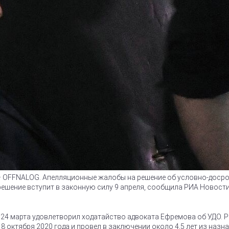
) – OFFNALOG. Апелляционные жалобы на решение об условно-дос
, решение вступит в законную силу 9 апреля, сообщила РИА Новос
4 марта удовлетворил ходатайство адвоката Ефремова об УДО. Реш
 октября 2020 года и провел в заключении около 4,5 лет из назна