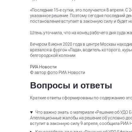
«Последние 15-е сутки, это получается 8 апреля. С
указанное решение. Поэтому сегодня последний день
постановление вступает в законную силу и будет н
Штень уточнила, что на конец рабочего дня суда ж
Вечером 8 июня 2020 года в центре Москвы находи
врезался в фургон «Лада», водитель которого, кур
белгородской колонии.
РИА Новости
© автор фото РИА Новости
Вопросы и ответы
Краткие ответы сформированы по содержанию это
Что важно знать о материале «Решение об УДО Е
Апелляционные жалобы на решение об условно-дос
вступит в законную силу 9 апреля, сообщила РИА 