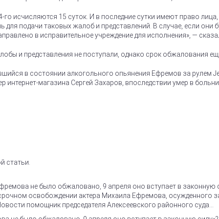
 24-го исчисляются 15 суток. И в последние сутки имеют право лиц
 для подачи таковых жалоб и представлений. В случае, если они бу
аправлено в исправительное учреждение для исполнения», — сказа
алобы и представления не поступали, однако срок обжалования еще
вшийся в состоянии алкогольного опьянения Ефремов за рулем Je
ьер интернет-магазина Сергей Захаров, впоследствии умер в больни
й статьи.
фремова не было обжаловано, 9 апреля оно вступает в законную 
рочном освобождении актера Михаила Ефремова, осужденного за Д
Новости помощник председателя Алексеевского районного суда...