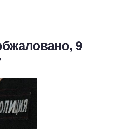
бжаловано, 9
у