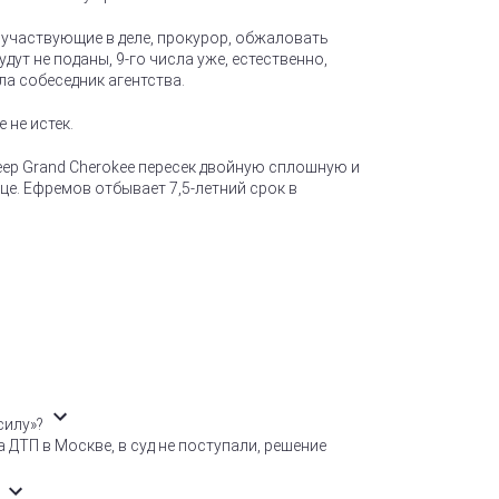
а, участвующие в деле, прокурор, обжаловать
дут не поданы, 9-го числа уже, естественно,
ла собеседник агентства.
 не истек.
ep Grand Cherokee пересек двойную сплошную и
це. Ефремов отбывает 7,5-летний срок в
силу»?
ТП в Москве, в суд не поступали, решение