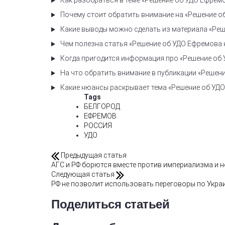
Как разобраться в теме «Решение об УДО Ефремо
Почему стоит обратить внимание на «Решение о
Какие выводы можно сделать из материала «Реш
Чем полезна статья «Решение об УДО Ефремова н
Когда пригодится информация про «Решение об 
На что обратить внимание в публикации «Решени
Какие нюансы раскрывает тема «Решение об УДО
Tags
БЕЛГОРОД
ЕФРЕМОВ
РОССИЯ
УДО
Предыдущая статья
АГС и РФ борются вместе против империализма и 
Следующая статья
РФ не позволит использовать переговоры по Укра
Поделиться статьей