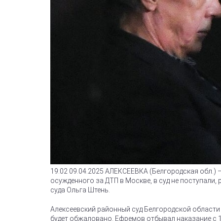
19:02 09.04.2025 АЛЕКСЕЕВКА (Белгородская обл.
осужденного за ДТП в Москве, в суд не поступали
суда Ольга Штень.
Алексеевский районный суд Белгородской области 2
будет обжаловано. Ефремов отбывал наказание с 18