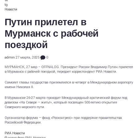
vk
tg
Новости
Путин прилетел в
Мурманск с рабочей
поездкой
admin
27 марта, 2025
0
МУРМАНСК, 27 мар – OFFNALOG. Президент России Владимир Путин прилетел
в Мурманск с рабочей поездкой, передает корреспондент РИА Новости.
Самолет главы государства приземлился в четверг в Международном аэропорту
имени Николая II.
В Мурманске 26-27 марта проходит Международный арктический форум под
девизом «На Севере — жить!», который посвящен 500-летию открытия
Северного морского пути.
Организатор форума — фонд «Росконгресс» при поддержке правительства
Российской Федерации.
РИА Новости
© автор фото РИА Новости