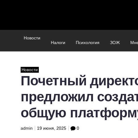
Новости
Налоги
Психология
ЗОЖ
Мн
Новости
Почетный директ
предложил созда
общую платформу
admin
19 июня, 2025
0