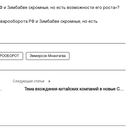
Ф и Зимбабве скромные, но есть возможности его роста»?
оварооборота РФ и Зимбабве скромные, но есть
РООБОРОТ
Эммерсон Мнангагва
Следующая статья
-
Тема вхождения китайских компаний в новые СПГ-
проекты «Новатэка» обсуждается