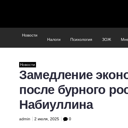
Новости
Налоги
Психология
ЗОЖ
Мн
Новости
Замедление экон
после бурного ро
Набиуллина
admin
2 июля, 2025
0