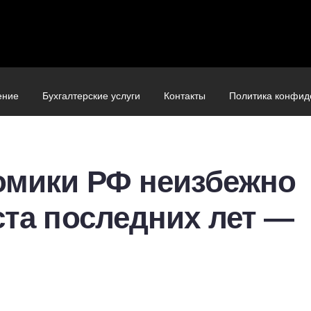
ение
Бухгалтерские услуги
Контакты
Политика конфид
омики РФ неизбежно
ста последних лет —