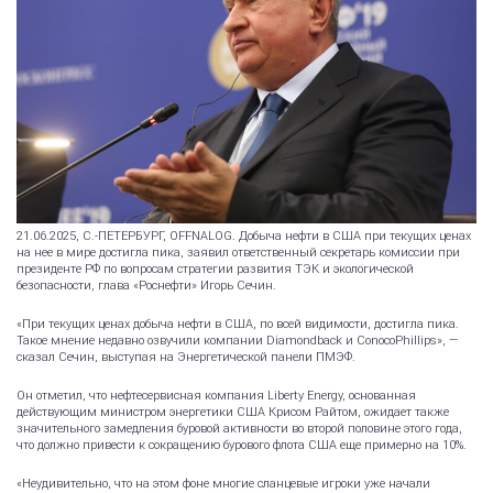
21.06.2025, С.-ПЕТЕРБУРГ, OFFNALOG. Добыча нефти в США при текущих ценах
на нее в мире достигла пика, заявил ответственный секретарь комиссии при
президенте РФ по вопросам стратегии развития ТЭК и экологической
безопасности, глава «Роснефти» Игорь Сечин.
«При текущих ценах добыча нефти в США, по всей видимости, достигла пика.
Такое мнение недавно озвучили компании Diamondback и ConocoPhillips», —
сказал Сечин, выступая на Энергетической панели ПМЭФ.
Он отметил, что нефтесервисная компания Liberty Energy, основанная
действующим министром энергетики США Крисом Райтом, ожидает также
значительного замедления буровой активности во второй половине этого года,
что должно привести к сокращению бурового флота США еще примерно на 10%.
«Неудивительно, что на этом фоне многие сланцевые игроки уже начали