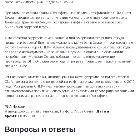
сокращать инвестиции», — добавил Сечин.
При этом, по словам главы «Роснефти», новый министр финансов США Скотт
Бессент неоднократно заявлял, что для успеха второго президентского срока
Дональда Трампа необходим рост добычи нефти в стране в размере трех
миллионов баррелей в сутки.
«Что касается баррелей: какая разница для американского рынка, откуда
придут эти баррели? Вполне возможно, это могут быть баррели, произведенные
в странах-участницах ОПЕК+. Альянс последовательно, с конца прошлого года
заявлял о необходимости наращивания добычи в связи с изменениями
потребления», — сказал Сечин, добавив, что заявленное увеличение
производства ОПЕК+ с мая этого года в три раза превышает первоначальный
план альянса.
Тем не менее, отметил он, низкие цены на нефть устраивают потребителей в
США, где цена бензина с поправкой на инфляцию уже вернулась к уровню 2019
года. Рост добычи ОПЕК+ неслучайно происходит на фоне активизации
ближневосточной политики Белого дома и заключения целого ряда соглашений
с ключевыми странами региона, подчеркнул глава «Роснефти».
РИА Новости
© автор фото Евгений Лучинский, На фото: Игорь Сечин,
Дата и
время:
06.06.2019 11:01
Вопросы и ответы