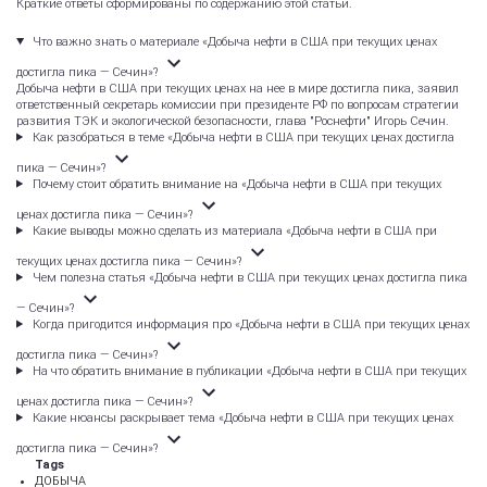
Краткие ответы сформированы по содержанию этой статьи.
Что важно знать о материале «Добыча нефти в США при текущих ценах
достигла пика — Сечин»?
Добыча нефти в США при текущих ценах на нее в мире достигла пика, заявил
ответственный секретарь комиссии при президенте РФ по вопросам стратегии
развития ТЭК и экологической безопасности, глава "Роснефти" Игорь Сечин.
Как разобраться в теме «Добыча нефти в США при текущих ценах достигла
пика — Сечин»?
Почему стоит обратить внимание на «Добыча нефти в США при текущих
ценах достигла пика — Сечин»?
Какие выводы можно сделать из материала «Добыча нефти в США при
текущих ценах достигла пика — Сечин»?
Чем полезна статья «Добыча нефти в США при текущих ценах достигла пика
— Сечин»?
Когда пригодится информация про «Добыча нефти в США при текущих ценах
достигла пика — Сечин»?
На что обратить внимание в публикации «Добыча нефти в США при текущих
ценах достигла пика — Сечин»?
Какие нюансы раскрывает тема «Добыча нефти в США при текущих ценах
достигла пика — Сечин»?
Tags
ДОБЫЧА