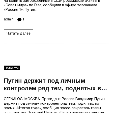
направить замороженные в США российские активы в
«Совет мира» по Газе, сообщили в эфире телеканала
«Россия 1». Путин...
admin
1
Читать далее
Новости
Путин держит под личным
контролем ряд тем, поднятых во
время «Итогов года» — Песков
OFFNALOG, МОСКВА. Президент России Владимир Путин
держит под личным контролем ряд тем, поднятых во
время «Итогов года», сообщил пресс-секретарь главы
государства Дмитрий Песков. «Лично президент многие