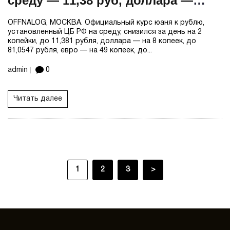
среду — 11,38 руб, доллара —
81,05 руб, евро — 93,93 руб
OFFNALOG, МОСКВА. Официальный курс юаня к рублю,
установленный ЦБ РФ на среду, снизился за день на 2
копейки, до 11,381 рубля, доллара — на 8 копеек, до
81,0547 рубля, евро — на 49 копеек, до...
admin
0
Читать далее
1
2
3
>